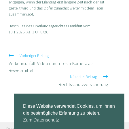
entgegen, wenn der Eilantrag erst längere Zeit nach der Tat
gestellt wird und das Opfer zunächst weiter mit dem Täter
zusammenlebt.
Beschluss des Oberlandesgerichtes Frankfurt vom
19.1.2026, Az. 1 UF 8/26
Weitere
Vorheriger Beitrag
Artikel
Verkehrsunfall: Video durch Tesla-Kamera als
ansehen
Beweismittel
Nächster Beitrag
Rechtsschutzversicherung
Diese Website verwendet Cookies, um Ihnen
die bestmögliche Erfahrung zu bieten.
Zum Datenschutz
Copyright © 2024 Rechtsanwaltskanzlei Burgmeier Brüseken