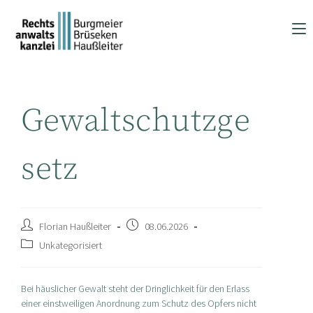
Zum
Inhalt
springen
Gewaltschutzge
setz
Beitrags-
Beitrag
Florian Haußleiter
08.06.2026
Autor:
veröffentlicht:
Beitrags-
Unkategorisiert
Kategorie:
Bei häuslicher Gewalt steht der Dringlichkeit für den Erlass
einer einstweiligen Anordnung zum Schutz des Opfers nicht