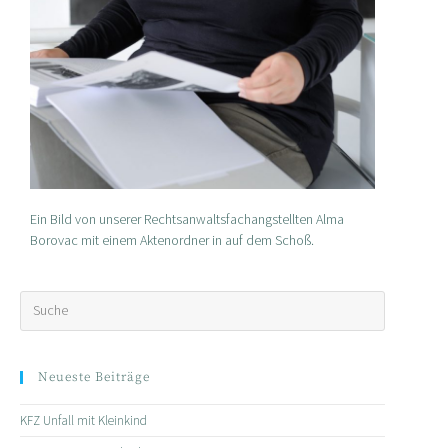
Ein Bild von unserer Rechtsanwaltsfachangstellten Alma
Borovac mit einem Aktenordner in auf dem Schoß.
Neueste Beiträge
KFZ Unfall mit Kleinkind