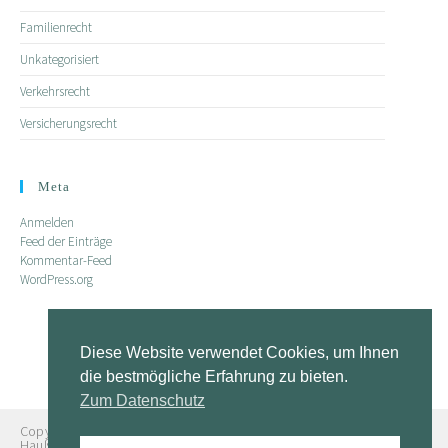
Familienrecht
Unkategorisiert
Verkehrsrecht
Versicherungsrecht
Meta
Anmelden
Feed der Einträge
Kommentar-Feed
WordPress.org
Diese Website verwendet Cookies, um Ihnen
die bestmögliche Erfahrung zu bieten.
Zum Datenschutz
Copyright © 2024 Rechtsanwaltskanzlei Burgmeier Brüseken
Haußleiter