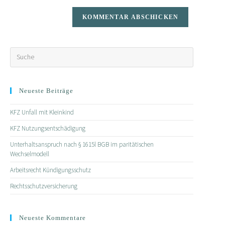
Website-
zum
URL
Kommentieren
ein
ein
(optional)
Neueste Beiträge
KFZ Unfall mit Kleinkind
KFZ Nutzungsentschädigung
Unterhaltsanspruch nach § 1615l BGB im paritätischen
Wechselmodell
Arbeitsrecht Kündigungsschutz
Rechtsschutzversicherung
Neueste Kommentare