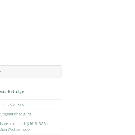
ste Beiträge
ll mit Kleinkind
zungsentschädigung
tsanspruch nach § 1615l BGB im
schen Wechselmodell