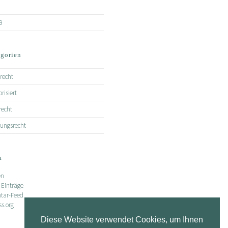
9
gorien
recht
risiert
recht
rungsrecht
a
en
 Einträge
ar-Feed
s.org
Diese Website verwendet Cookies, um Ihnen