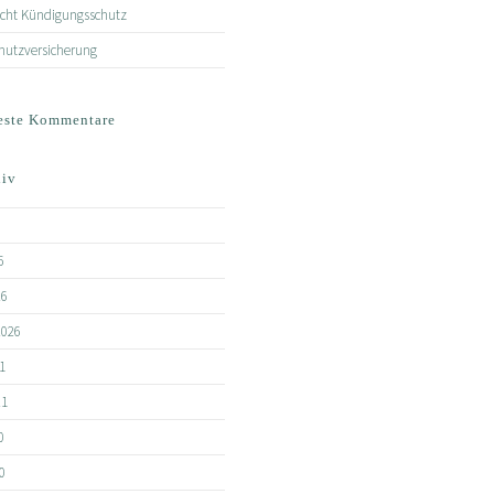
echt Kündigungsschutz
hutzversicherung
este Kommentare
hiv
6
26
2026
1
21
0
0